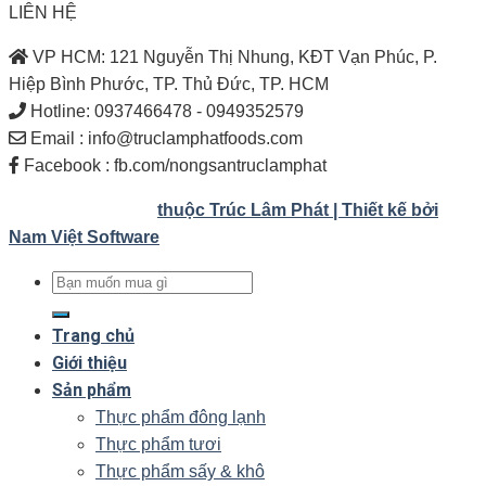
LIÊN HỆ
VP HCM: 121 Nguyễn Thị Nhung, KĐT Vạn Phúc, P.
Hiệp Bình Phước, TP. Thủ Đức, TP. HCM
Hotline: 0937466478 - 0949352579
Email : info@truclamphatfoods.com
Facebook : fb.com/nongsantruclamphat
Bản quyền 2022 ©
thuộc Trúc Lâm Phát | Thiết kế bởi
Nam Việt Software
Tìm
kiếm:
Trang chủ
Giới thiệu
Sản phẩm
Thực phẩm đông lạnh
Thực phẩm tươi
Thực phẩm sấy & khô