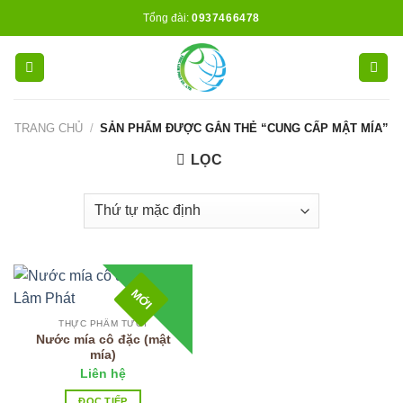
Skip
Tổng đài:
0937466478
to
content
TRANG CHỦ
/
SẢN PHẨM ĐƯỢC GẮN THẺ “CUNG CẤP MẬT MÍA”
LỌC
MỚI
THỰC PHẨM TƯƠI
Nước mía cô đặc (mật
mía)
Liên hệ
ĐỌC TIẾP