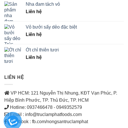
Nha đam tách vỏ
Liên hệ
Vỏ bưởi sấy dẻo đặc biệt
Liên hệ
Ớt chỉ thiên tươi
Liên hệ
LIÊN HỆ
VP HCM: 121 Nguyễn Thị Nhung, KĐT Vạn Phúc, P.
Hiệp Bình Phước, TP. Thủ Đức, TP. HCM
Hotline: 0937466478 - 0949352579
Email : info@truclamphatfoods.com
Facebook : fb.com/nongsantruclamphat