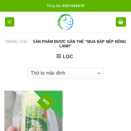
Skip
Tổng đài:
0937466478
to
content
TRANG CHỦ
/
SẢN PHẨM ĐƯỢC GẮN THẺ “MUA BẮP NẾP ĐÔNG
LẠNH”
LỌC
MỚI