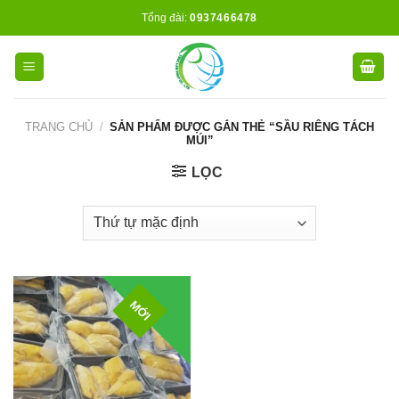
Skip
Tổng đài:
0937466478
to
content
TRANG CHỦ
/
SẢN PHẨM ĐƯỢC GẮN THẺ “SẦU RIÊNG TÁCH
MÚI”
LỌC
MỚI