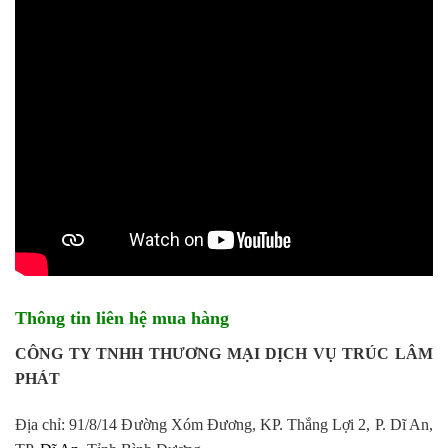
Thông tin liên hệ mua hàng
CÔNG TY TNHH THƯƠNG MẠI DỊCH VỤ TRÚC LÂM
PHÁT
Địa chỉ: 91/8/14 Đường Xóm Đương, KP. Thắng Lợi 2, P. Dĩ An,