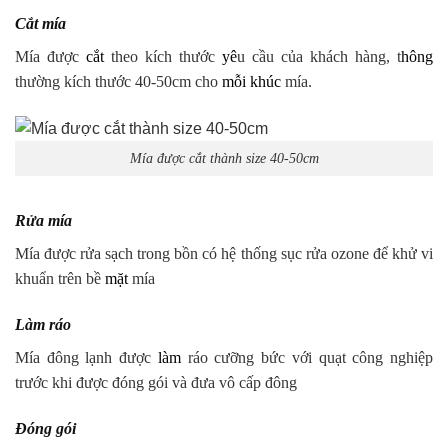
Cắt mía
Mía được
cắt
theo kích thước
yê
u cầu của khách hàng, t
hông
thường kích thước 40-50cm cho
mỗi khúc
mía.
Mía được cắt thành size 40-50cm
Rửa mía
Mía được rửa sạch trong bồn có hệ thống sục rửa ozone để khử vi
khuẩn trên bề
mặt
mía
Làm ráo
Mía đông lạnh được
làm
ráo cưỡng bức với quạt công nghiệp
trước khi được đóng gói và đưa vô cấp đông
Đóng gói