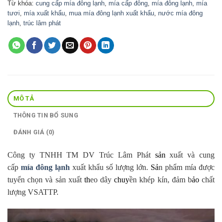
Từ khóa:
cung cấp mía đông lạnh
,
mía cấp đông
,
mía đông lạnh
,
mía
tươi
,
mía xuất khẩu
,
mua mía đông lạnh xuất khẩu
,
nước mía đông
lạnh
,
trúc lâm phát
MÔ TẢ
THÔNG TIN BỔ SUNG
ĐÁNH GIÁ (0)
Công ty TNHH TM DV Trúc Lâm Phát
sản
xuất và cung
cấp
mía đông lạnh
xuất khẩu số lượng lớn.
Sả
n phẩm mía được
tuyển chọn và sản xuất
th
eo dây
chuy
ền khép kín, đảm b
ảo
chất
lượng VSATTP.