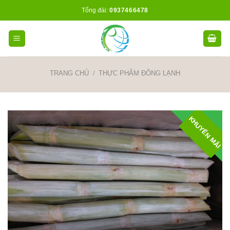
Skip
Tổng đài:
0937466478
to
content
TRANG CHỦ
/
THỰC PHẨM ĐÔNG LẠNH
KHUYẾN MÃI