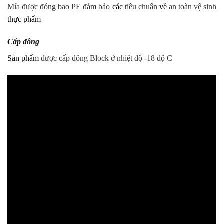
Mía được đóng bao PE đảm bảo
các
tiêu chuẩn
về
an toàn vệ sinh
thực phẩm
Cấp đông
Sản phẩm
được cấp đông Block ở nhiệt độ -18 độ C