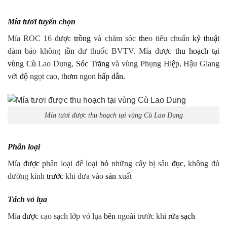
Mía tươi tuyển chọn
Mía ROC
1
6 đ
ượ
c
trồng
và chăm sóc
the
o tiêu chuẩn
kỹ thuật
đảm bảo không
tồn
dư thuốc BVTV. Mía được
thu hoạch
tại
vùn
g
Cù
Lao Dung,
Sóc Trăng
và vùng Phụng Hi
ệ
p, Hậu Giang
với
độ
ngọt cao, t
hơm
ngon
hấp dẫn.
Mía tươi được thu hoạch tại vùng Cù Lao Dung
Phân loại
Mía
được
phân loại để loại
bỏ
những cây bị sâu
đục
, không đủ
đường kính
trước
khi đưa vào
sản
xuất
Tách vỏ lụa
Mía
đượ
c cạo sạch lớp vỏ lụa
bên
ngoài trước khi
rửa sạch