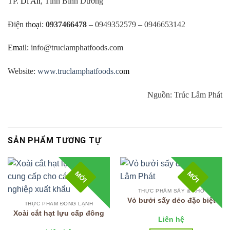
TP.
Dĩ An
, Tỉnh Bình Dương
Điện th
oạ
i:
0937466478
– 0949352579 – 0946653142
Email:
info@truclamphatfoods.com
Website:
www.truclamphatfoods.c
om
Nguồn: Trúc Lâm Phát
SẢN PHẨM TƯƠNG TỰ
MỚI
MỚI
THỰC PHẨM SẤY & KHÔ
Vỏ bưởi sấy dẻo đặc biệt
THỰC PHẨM ĐÔNG LẠNH
Xoài cắt hạt lựu cấp đông
Liên hệ