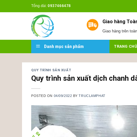
Skip
Tổng đài:
0937466478
to
content
Giao hàng Toà
Giao hàng trên toà
Danh mục sản phẩm
TRANG CHỦ
QUY TRÌNH SẢN XUẤT
Quy trình sản xuất dịch chanh d
POSTED ON
04/09/2022
BY
TRUCLAMPHAT
04