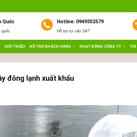
n Quốc
Hotline: 0949352579
n quốc
Hỗ trợ tư vấn 24/7
GIỚI THIỆU
HỖ TRỢ KHÁCH HÀNG
HOẠT ĐỘNG CÔNG TY
TIN
ây đông lạnh xuất khẩu