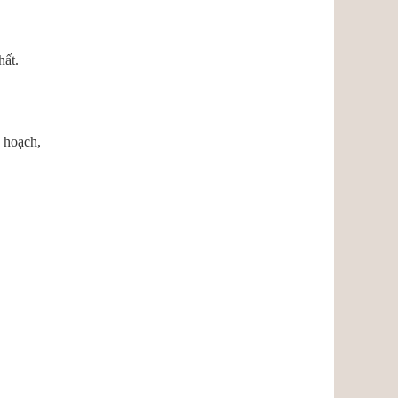
hất.
 hoạch,