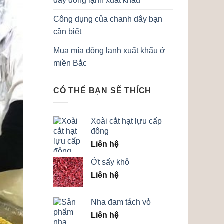
dây đông lạnh xuất khẩu
Công dụng của chanh dây bạn
cần biết
Mua mía đông lạnh xuất khẩu ở
miền Bắc
CÓ THỂ BẠN SẼ THÍCH
Xoài cắt hạt lựu cấp
đông
Liên hệ
Ớt sấy khô
Liên hệ
Nha đam tách vỏ
Liên hệ