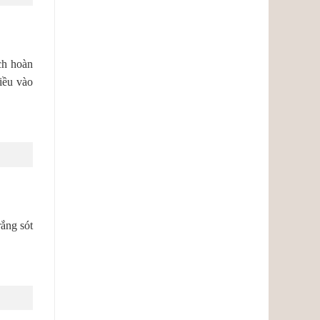
ách hoàn
hiều vào
ắng sót