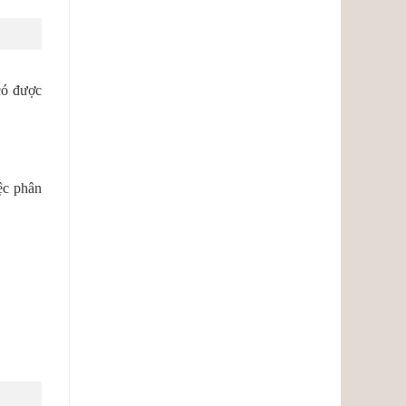
có được
ệc phân